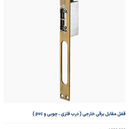
قفل مقابل برقی خارجی ( درب فلزی ، چوبی و pvc )