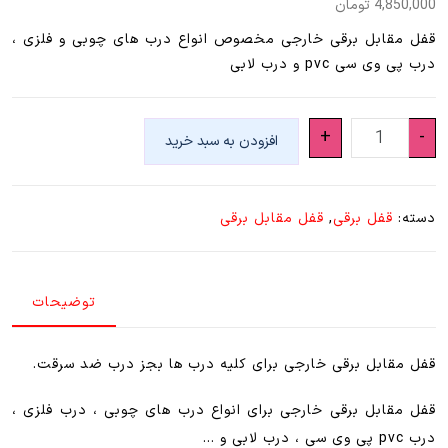
4,850,000
تومان
قفل مقابل برقی خارجی مخصوص انواع درب های چوبی و فلزی ،
درب پی وی سی pvc و درب لابی
قفل
+
-
افزودن به سبد خرید
مقابل
برقی
خارجی
دسته:
قفل برقی
,
قفل مقابل برقی
(
درب
فلزی
توضیحات
،
چوبی
و
قفل مقابل برقی خارجی برای کلیه درب ها بجز درب ضد سرقت.
pvc
)
قفل مقابل برقی خارجی برای انواع درب های چوبی ، درب فلزی ،
عدد
درب pvc پی وی سی ، درب لابی و …