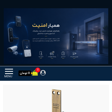
Ski
همیار امنیت
کنترل تردد و هوشمندسازی
t
تجهیزات
th
conten
0
0 تومان
MENU