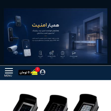
Ski
همیار امنیت
کنترل تردد و هوشمندسازی
t
تجهیزات
th
conten
0
0 تومان
MENU