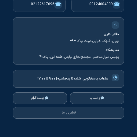
☎
☎
02122617696
09124604899
⌂
دفتر اداری
تهران، قلهک، خیابان دولت، پلاک ۳۹۳
نمایشگاه
پردیس، بلوار ملاصدرا، مجتمع تجاری نیایش، طبقه اول، پلاک ۴
◷
ساعات پاسخگویی:
شنبه تا پنجشنبه | ۹:۰۰ تا ۱۷:۰۰
واتساپ
اینستاگرام
تماس با ما