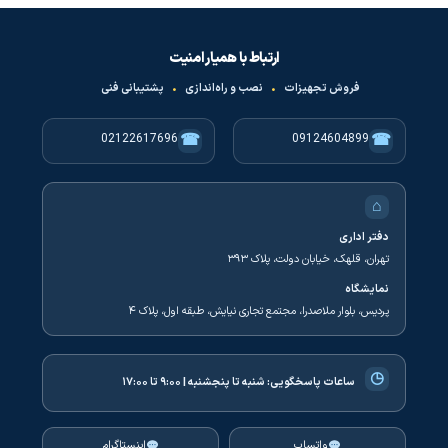
ارتباط با همیار امنیت
فروش تجهیزات
•
نصب و راه‌اندازی
•
پشتیبانی فنی
☎
☎
02122617696
09124604899
⌂
دفتر اداری
تهران، قلهک، خیابان دولت، پلاک ۳۹۳
نمایشگاه
پردیس، بلوار ملاصدرا، مجتمع تجاری نیایش، طبقه اول، پلاک ۴
◷
ساعات پاسخگویی:
شنبه تا پنجشنبه | ۹:۰۰ تا ۱۷:۰۰
واتساپ
اینستاگرام