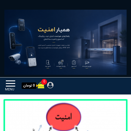
Ski
همیار امنیت
کنترل تردد و هوشمندسازی
t
تجهیزات
th
conten
0
0 تومان
MENU