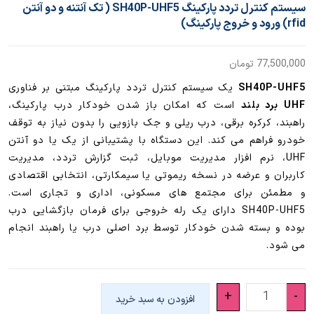
سیستم کنترل تردد پارکینگ SH40P-UHF5 ( تک آنتنه و دو آنتن
rfid) ورود و خروج پارکینگ)
77,500,000
تومان
SH40P-UHF5
یک سیستم کنترل تردد پارکینگ مبتنی بر فناوری
UHF برد بلند
است که امکان باز شدن خودکار درب پارکینگ،
راهبند، کرکره برقی، درب ریلی و جک بازویی را بدون نیاز به توقف
خودرو فراهم می کند. این دستگاه با پشتیبانی از یک یا دو آنتن
UHF، نرم افزار مدیریت موبایل، ثبت گزارش تردد، مدیریت
کاربران و عرضه در نسخه ریموتی یا سیمکارتی، انتخابی اقتصادی
و مطمئن برای مجتمع های مسکونی، اداری و تجاری است.
SH40P-UHF5 دارای یک رله خروجی برای فرمان بازگشایی درب
بوده و بسته شدن خودکار توسط برد اصلی درب یا راهبند انجام
می شود.
سیستم
+
-
افزودن به سبد خرید
کنترل