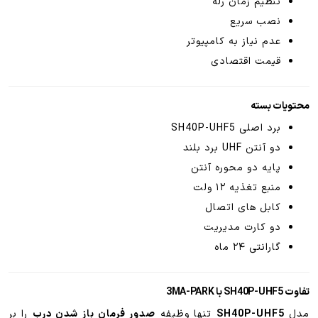
تنظیم زمان رله
نصب سریع
عدم نیاز به کامپیوتر
قیمت اقتصادی
محتویات بسته
برد اصلی SH40P-UHF5
دو آنتن UHF برد بلند
پایه دو محوره آنتن
منبع تغذیه ۱۲ ولت
کابل های اتصال
دو کارت مدیریت
گارانتی ۲۴ ماه
تفاوت SH40P-UHF5 با 3MA-PARK
مدل
SH40P-UHF5
تنها وظیفه
صدور فرمان باز شدن درب
را بر