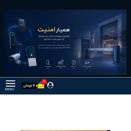
Ski
همیار امنیت
کنترل تردد و هوشمندسازی
t
تجهیزات
th
conten
0
0 تومان
MENU