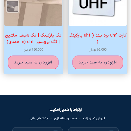
کارت uhf برد بلند ( uhf پارکینگ
تگ پارکینگ | تگ شیشه ماشین
)
| تگ برچسبی uhf (۱۰ عددی)
65,000
تومان
750,000
تومان
افزودن به سبد خرید
افزودن به سبد خرید
ارتباط با همیار امنیت
فروش تجهیزات
•
نصب و راه‌اندازی
•
پشتیبانی فنی