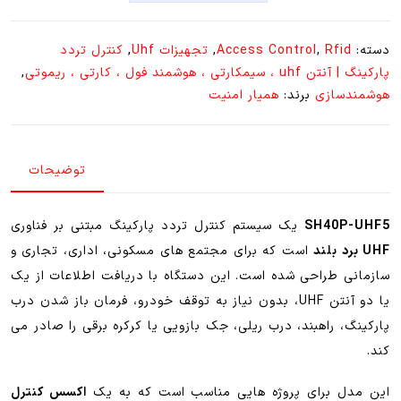
تردد
پارکینگ
دسته:
Rfid
,
Access Control
,
تجهیزات Uhf
,
کنترل تردد
SH40P-
پارکینگ | آنتن uhf ، سیمکارتی ، هوشمند فول ، کارتی ، ریموتی
,
UHF5
هوشمندسازی
برند:
همیار امنیت
(
تک
آنتنه
توضیحات
و
دو
آنتن
SH40P-UHF5
یک سیستم کنترل تردد پارکینگ مبتنی بر فناوری
rfid)
UHF برد بلند
است که برای مجتمع های مسکونی، اداری، تجاری و
ورود
سازمانی طراحی شده است. این دستگاه با دریافت اطلاعات از یک
و
یا دو آنتن UHF، بدون نیاز به توقف خودرو، فرمان باز شدن درب
خروج
پارکینگ، راهبند، درب ریلی، جک بازویی یا کرکره برقی را صادر می
پارکینگ)
کند.
عدد
این مدل برای پروژه هایی مناسب است که به یک
اکسس کنترل