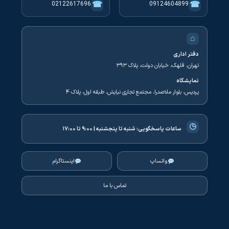
☎
☎
02122617696
09124604899
⌂
دفتر اداری
تهران، قلهک، خیابان دولت، پلاک ۳۹۳
نمایشگاه
پردیس، بلوار ملاصدرا، مجتمع تجاری نیایش، طبقه اول، پلاک ۴
◷
ساعات پاسخگویی:
شنبه تا پنجشنبه | ۹:۰۰ تا ۱۷:۰۰
واتساپ
اینستاگرام
تماس با ما