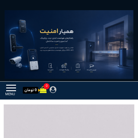
Ski
همیار امنیت
کنترل تردد و هوشمندسازی
t
تجهیزات
th
conten
0
0 تومان
MENU