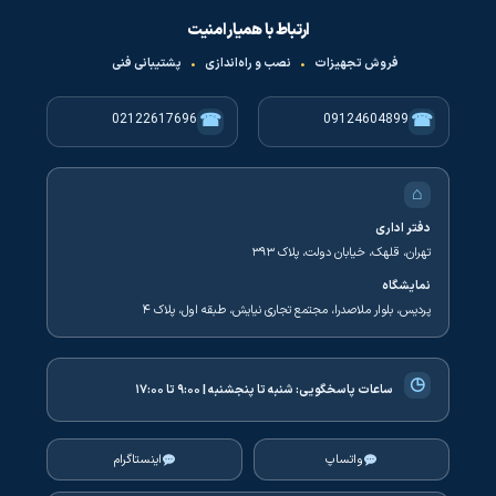
ارتباط با همیار امنیت
فروش تجهیزات
•
نصب و راه‌اندازی
•
پشتیبانی فنی
☎
☎
02122617696
09124604899
⌂
دفتر اداری
تهران، قلهک، خیابان دولت، پلاک ۳۹۳
نمایشگاه
پردیس، بلوار ملاصدرا، مجتمع تجاری نیایش، طبقه اول، پلاک ۴
◷
ساعات پاسخگویی:
شنبه تا پنجشنبه | ۹:۰۰ تا ۱۷:۰۰
واتساپ
اینستاگرام