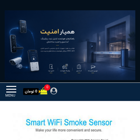
Ski
همیار امنیت
کنترل تردد و هوشمندسازی
t
تجهیزات
th
conten
0
0 تومان
MENU