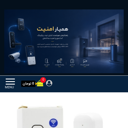
Ski
همیار امنیت
کنترل تردد و هوشمندسازی
t
تجهیزات
th
conten
0
0 تومان
MENU