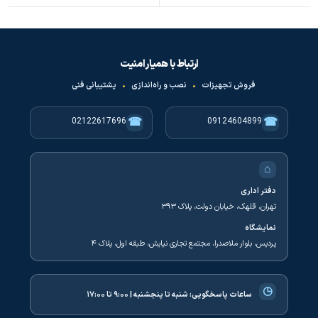
ارتباط با همیار امنیت
فروش تجهیزات
•
نصب و راه‌اندازی
•
پشتیبانی فنی
☎
☎
02122617696
09124604899
⌂
دفتر اداری
تهران، قلهک، خیابان دولت، پلاک ۳۹۳
نمایشگاه
پردیس، بلوار ملاصدرا، مجتمع تجاری نیایش، طبقه اول، پلاک ۴
◷
ساعات پاسخگویی:
شنبه تا پنجشنبه | ۹:۰۰ تا ۱۷:۰۰