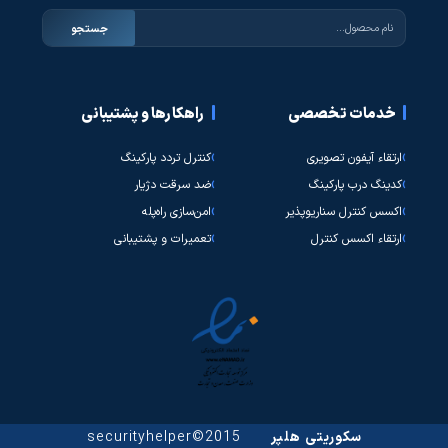
جستجو
خدمات تخصصی
راهکارها و پشتیبانی
ارتقاء آیفون تصویری
کنترل تردد پارکینگ
کدینگ درب پارکینگ
ضد سرقت دژیار
اکسس کنترل سناریوپذیر
امن‌سازی راه‌پله
ارتقاء اکسس کنترل
تعمیرات و پشتیبانی
سکوریتی هلپر
2015©securityhelper