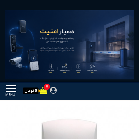
Ski
همیار امنیت
کنترل تردد و هوشمندسازی
t
تجهیزات
th
conten
0
0 تومان
MENU