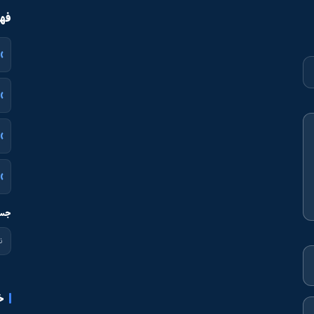
فهر
جست
خ