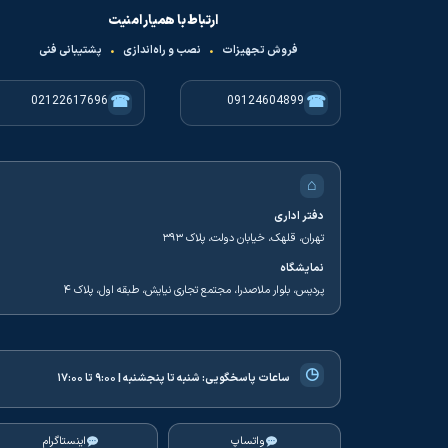
ارتباط با همیار امنیت
فروش تجهیزات
•
نصب و راه‌اندازی
•
پشتیبانی فنی
☎
☎
02122617696
09124604899
⌂
دفتر اداری
تهران، قلهک، خیابان دولت، پلاک ۳۹۳
نمایشگاه
پردیس، بلوار ملاصدرا، مجتمع تجاری نیایش، طبقه اول، پلاک ۴
◷
ساعات پاسخگویی:
شنبه تا پنجشنبه | ۹:۰۰ تا ۱۷:۰۰
واتساپ
اینستاگرام