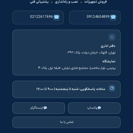
فروش تجهیزات
•
نصب و راه‌اندازی
•
پشتیبانی فنی
☎
☎
02122617696
09124604899
⌂
دفتر اداری
تهران، قلهک، خیابان دولت، پلاک ۳۹۳
نمایشگاه
پردیس، بلوار ملاصدرا، مجتمع تجاری نیایش، طبقه اول، پلاک ۴
◷
ساعات پاسخگویی:
شنبه تا پنجشنبه | ۹:۰۰ تا ۱۷:۰۰
واتساپ
اینستاگرام
تماس با ما