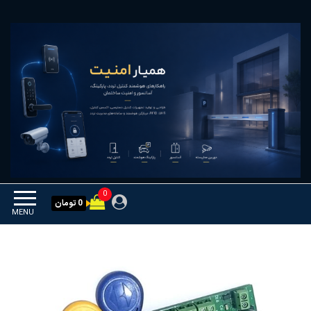
Ski
همیار امنیت
کنترل تردد و هوشمندسازی
t
تجهیزات
th
conten
0
0 تومان
MENU