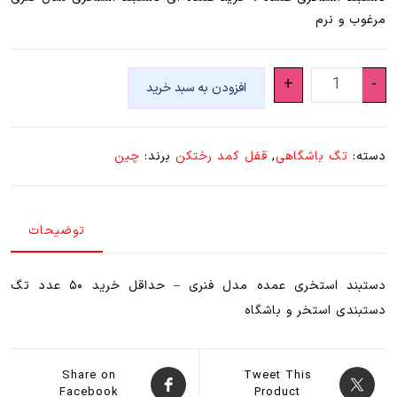
مرغوب و نرم
دستبند
+
-
افزودن به سبد خرید
استخری
عمده
(
دسته:
تگ باشگاهی
,
قفل کمد رختکن
برند:
چین
مدل
فنری
مرغوب
توضیحات
)
عدد
دستبند استخری عمده مدل فنری – حداقل خرید ۵۰ عدد تگ
دستبندی استخر و باشگاه
Share on
Tweet This
Facebook
Product