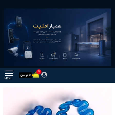
Ski
همیار امنیت
کنترل تردد و هوشمندسازی
t
تجهیزات
th
conten
0
0 تومان
MENU