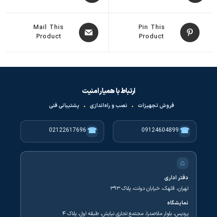
Mail This
Pin This
Product
Product
ارتباط با همیار امنیت
فروش تجهیزات
•
نصب و راه‌اندازی
•
پشتیبانی فنی
☎
☎
02122617696
09124604899
⌂
دفتر اداری
تهران، قلهک، خیابان دولت، پلاک ۳۹۳
نمایشگاه
پردیس، بلوار ملاصدرا، مجتمع تجاری نیایش، طبقه اول، پلاک ۴