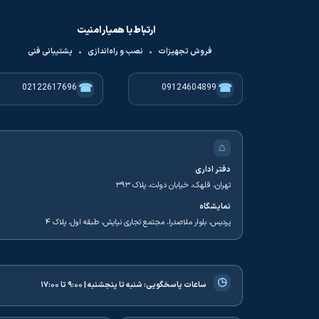
ارتباط با همیار امنیت
فروش تجهیزات
•
نصب و راه‌اندازی
•
پشتیبانی فنی
☎
☎
02122617696
09124604899
⌂
دفتر اداری
تهران، قلهک، خیابان دولت، پلاک ۳۹۳
نمایشگاه
پردیس، بلوار ملاصدرا، مجتمع تجاری نیایش، طبقه اول، پلاک ۴
◷
ساعات پاسخگویی:
شنبه تا پنجشنبه | ۹:۰۰ تا ۱۷:۰۰