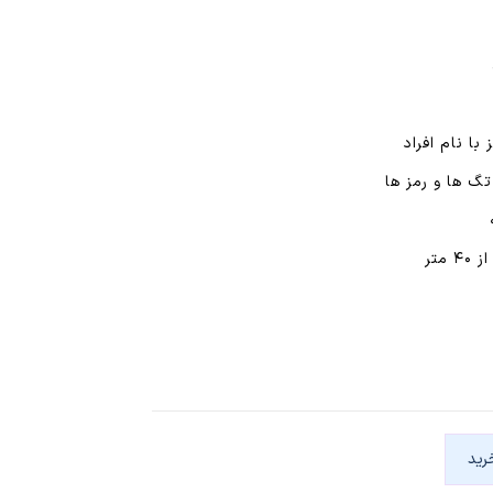
ا نام افراد
تگ ها و رمز ها
متر
رید