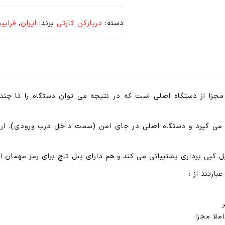
و
رمزی
دسته:
دربازکن کارتی
برند:
ایران
,
فرابی
SH460M1
مایفر
(
کاملا
امن
و
SH460 دارای تگریدر مایفر مجزا از دستگاه اصلی است که در نتیجه می توان دستگاه 
محافظت
شده
ی گیرد و دستگاه اصلی در جای امن (سمت داخل درب ورودی). ارتباط
در
برابر
نفوذ)
بل کپی برداری پشتیبانی می کند و هم دارای پنل تاچ برای رمز مهمان 
عدد
ملا مجزا