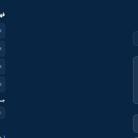
فهر
جست