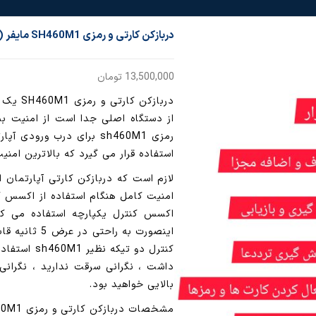
دربازکن کارتی و رمزی SH460M1 مایفر ( کاملا امن و محافظت شده در برابر نفوذ)
13,500,000
تومان
دربازکن
از دستگاه اصلی جدا است از امنیت بسی
رمزی sh460M1 برای درب ور
استفاده قرار می گیرد که بالاترین امنی
لازم است که دربازکن کارتی آپارتمان ا
اکسس کنترل یکپارچه استفاده می کن
اینصورت به ر
کنترل دو تی
داشت ، نگرانی سرقت ندارید ، نگرانی
بالایی خواهید بود.
مشخصات دربازکن کارتی و رمزی SH460M1: