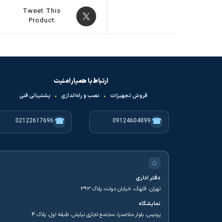
Tweet This
Product
ارتباط با همیار امنیت
فروش تجهیزات
•
نصب و راه‌اندازی
•
پشتیبانی فنی
☎
☎
02122617696
09124604899
⌂
دفتر اداری
تهران، قلهک، خیابان دولت، پلاک ۳۹۳
نمایشگاه
پردیس، بلوار ملاصدرا، مجتمع تجاری نیایش، طبقه اول، پلاک ۴