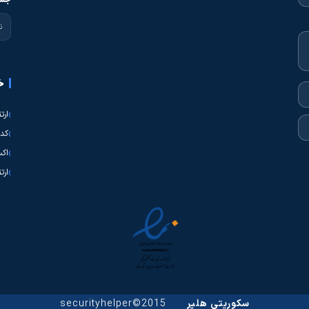
جست
خ
ارت
کدی
اکس
ارت
سکوریتی هلپر
2015©securityhelper