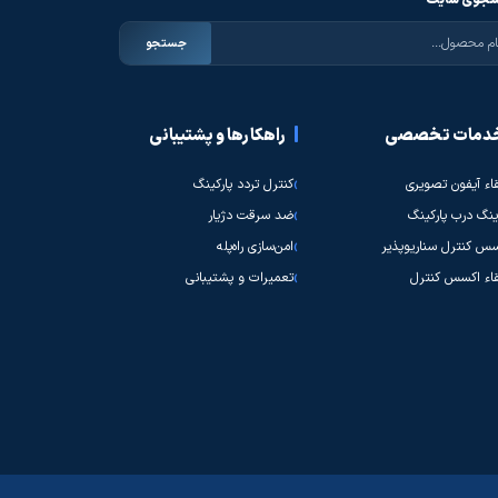
جوی سایت
جستجو
دمات تخصصی
راهکارها و پشتیبانی
قاء آیفون تصویری
کنترل تردد پارکینگ
نگ درب پارکینگ
ضد سرقت دژیار
س کنترل سناریوپذیر
امن‌سازی راه‌پله
قاء اکسس کنترل
تعمیرات و پشتیبانی