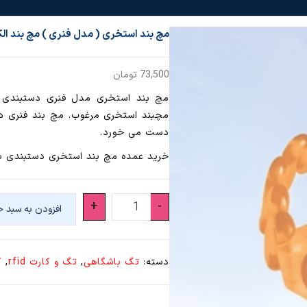
مچ بند استخری ( مدل فنری ) مچ بند الک
73,500
تومان
مچ بند استخری مدل فنری دستبندی 
مچبند استخری مرغوب. مچ بند فنری دار
دست می خورد.
خرید عمده مچ بند استخری دستبندی ب
مچ
+
-
افزودن به سبد خ
بند
استخری
(
دسته:
تگ باشگاهی
,
تگ و کارت rfid
,
ک
مدل
فنری
)