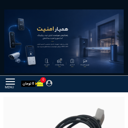
Ski
همیار امنیت
کنترل تردد و هوشمندسازی
t
تجهیزات
th
conten
0
0 تومان
MENU