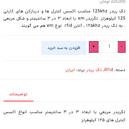
225,000
تومان
تگ ریدر 125khz مناسب اکسس کنترل ها و دربازکن های کارتی
125 کیلوهرتز. تگریدر em با ابعاد ۳ در ۳ سانتیمتر و شکل مربعی
. به تگ ریدر ۱۲۵khz ، آنتن rfid نوع em هم می گویند
تگ
+
-
افزودن به سبد خرید
ریدر
مربعی
3cm×3cm
دسته:
Rfid
,
تگ ریدر
برند:
ایران
فرکانس
125khz
عدد
توضیحات
تگریدر مربعی با ابعاد ۳ در ۳ سانتیمتر مناسب انواع اکسس
کنترل های ۱۲۵ کیلوهرتز