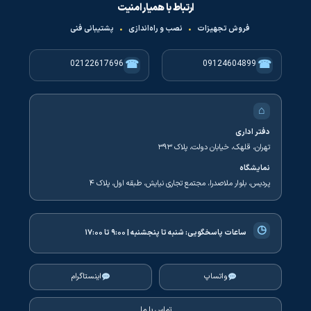
ارتباط با همیار امنیت
فروش تجهیزات
•
نصب و راه‌اندازی
•
پشتیبانی فنی
☎
☎
02122617696
09124604899
⌂
دفتر اداری
تهران، قلهک، خیابان دولت، پلاک ۳۹۳
نمایشگاه
پردیس، بلوار ملاصدرا، مجتمع تجاری نیایش، طبقه اول، پلاک ۴
◷
ساعات پاسخگویی:
شنبه تا پنجشنبه | ۹:۰۰ تا ۱۷:۰۰
واتساپ
اینستاگرام
تماس با ما