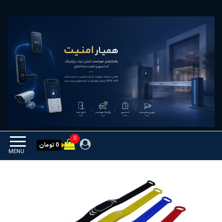
Ski
همیار امنیت
کنترل تردد و هوشمندسازی
t
تجهیزات
th
conten
0
0 تومان
MENU