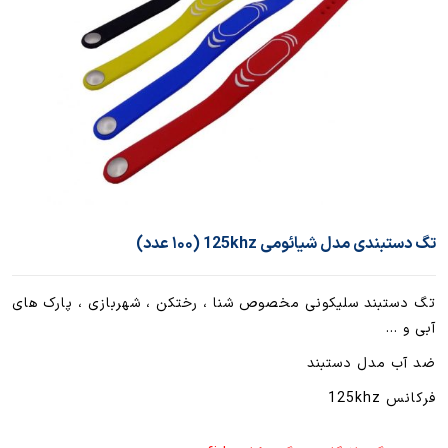
تگ دستبندی مدل شیائومی 125khz (۱۰۰ عدد)
تگ دستبند سلیکونی مخصوص شنا ، رختکن ، شهربازی ، پارک های
آبی و …
ضد آب مدل دستبند
فرکانس 125khz