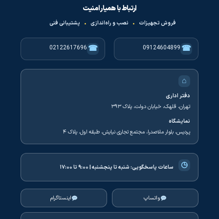
ارتباط با همیار امنیت
فروش تجهیزات
•
نصب و راه‌اندازی
•
پشتیبانی فنی
☎
☎
02122617696
09124604899
⌂
دفتر اداری
تهران، قلهک، خیابان دولت، پلاک ۳۹۳
نمایشگاه
پردیس، بلوار ملاصدرا، مجتمع تجاری نیایش، طبقه اول، پلاک ۴
◷
ساعات پاسخگویی:
شنبه تا پنجشنبه | ۹:۰۰ تا ۱۷:۰۰
واتساپ
اینستاگرام