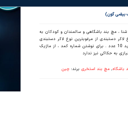
ک بیضی گون)
نا ، مچ بند باشگاهی و سالمندان و کودکان به
 لاکر دستبندی از مرغوبترین نوع لاکر دستبندی
کمد رختکن باشگاهی است. حداقل خرید 10 عدد . برای نوشتن شماره کمد ، از ماژیک
یازی به حکاکی نیز ندارد
 باشگاه
,
مچ بند استخری
برند:
چین