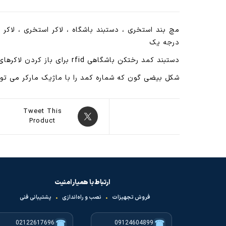
مچ بند استخری ، دستبند باشگاه ، لاکر استخری ، لاک
درجه یک
دستبند کمد رختکن باشگاهی rfid برای باز کردن لاکرهای rfid استفاده می شود که این مدل باکیفیت ترین آنها است.
شکل بیضی گون که شماره کمد را با ماژیک مارکر می تو
Tweet This
Product
ارتباط با همیار امنیت
فروش تجهیزات
•
نصب و راه‌اندازی
•
پشتیبانی فنی
☎
☎
02122617696
09124604899