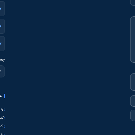
جست
خ
ارت
کدی
اکس
ارت