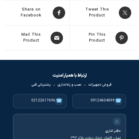
Share on
Tweet This
Facebook
Product
Mail This
Pin This
Product
Product
ارتباط با همیار امنیت
فروش تجهیزات
•
نصب و راه‌اندازی
•
پشتیبانی فنی
☎
☎
02122617696
09124604899
⌂
دفتر اداری
تهران، قلهک، خیابان دولت، پلاک ۳۹۳