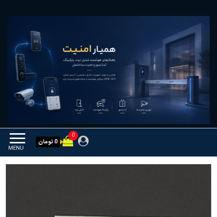
Ski
همیار امنیت
کنترل تردد و هوشمندسازی
t
تجهیزات
th
conten
0
0 تومان
MENU