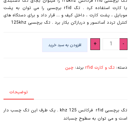
تگ برچسبی rfid فرکانس ۱۲۵khz را میتوان بجای تگ دستبندی
یا کارت استفاده کرد . تگ rfid برچسبی را می توان به پشت
موبایل ، پشت کارت ، داخل کیف و … قرار داد و برای دستگاه های
کنترل تردد آسانسور و دربازکن بکار برد . تگ برچسبی 125khz
تگ
+
-
افزودن به سبد خرید
برچسبی
125
rfid
دسته:
تگ و کارت rfid
برند:
چین
عدد
توضیحات
تگ برچسبی rfid فرکانس 125 khz . یک طرف این تگ چسب دار
است و می توان به سطوح چسباند