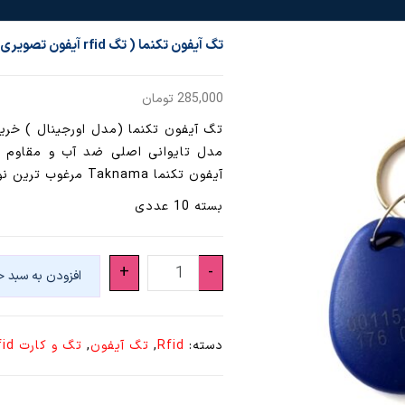
تگ آیفون تکنما ( تگ rfid آیفون تصویری تکنما ) تگ تک نما ۱۰ عددی
285,000
تومان
مدل تایوانی اصلی ضد آب و مقاوم د
آیفون تکنما Taknama مرغوب ترین نوع است ( آیفون تصویری و کارتی تکنما )
بسته 10 عددی
تگ
+
-
افزودن به سبد خ
آیفون
تکنما
(
دسته:
Rfid
,
تگ آیفون
,
تگ و کارت rfid
تگ
rfid
آیفون