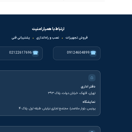
ارتباط با همیار امنیت
فروش تجهیزات
•
نصب و راه‌اندازی
•
پشتیبانی فنی
☎
☎
02122617696
09124604899
⌂
دفتر اداری
تهران، قلهک، خیابان دولت، پلاک ۳۹۳
نمایشگاه
پردیس، بلوار ملاصدرا، مجتمع تجاری نیایش، طبقه اول، پلاک ۴