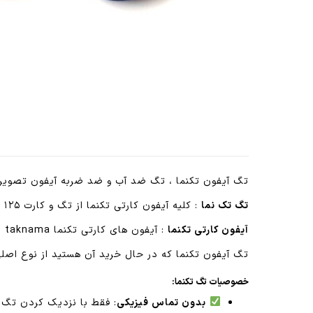
تگ آیفون تکنما ، تگ ضد آب و ضد ضربه آیفون تصویری
تگ تک نما
: کلیه آیفون کارتی تکنما از تگ و کارت ۱۲۵ کیلوهرتز پشتیبانی می کنند که تگ های مدل تایوانی بهترین نوع هستند چون هم ضد آب هستند و هم ضد ضربه
آیفون کارتی تکنما
: آیفون های کارتی تکنما taknama دارای تگ خوان rfid هستند که با قرار دادن تگ جلو تگ ریدر آیفون تکنما ، درب باز می شود.
تگ آیفون تکنما که در حال خرید آن هستید از نوع اصل
خصوصیات تگ تکنما:
بدون تماس فیزیکی
: فقط با نزدیک کردن تگ 