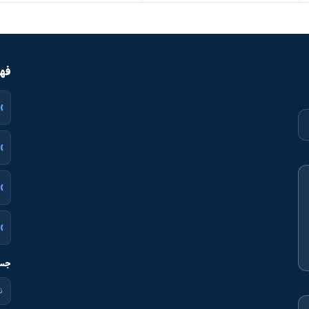
فهر
جست