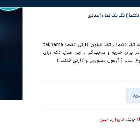
تگ آیفون تکنما (مدل اورجینال ) خرید تگ تکنما ، تک آیفون کارتی تکنما taknama
ر برابر ضربه و ساییدگی . این مدل تگ برای
رید
برند:
تایوان
,
چین