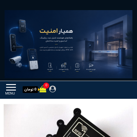
Ski
همیار امنیت
کنترل تردد و هوشمندسازی
t
تجهیزات
th
conten
0
0 تومان
MENU