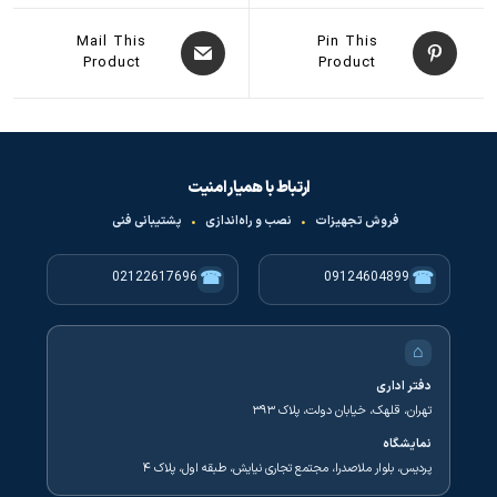
Mail This
Pin This
Product
Product
ارتباط با همیار امنیت
فروش تجهیزات
•
نصب و راه‌اندازی
•
پشتیبانی فنی
☎
☎
02122617696
09124604899
⌂
دفتر اداری
تهران، قلهک، خیابان دولت، پلاک ۳۹۳
نمایشگاه
پردیس، بلوار ملاصدرا، مجتمع تجاری نیایش، طبقه اول، پلاک ۴