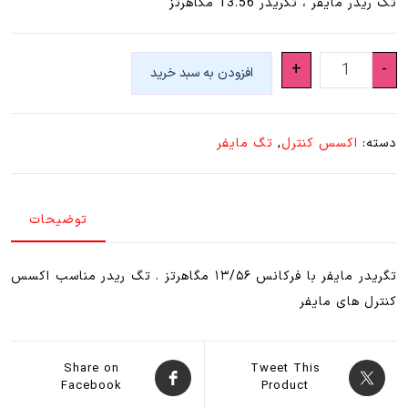
تگ ریدر مایفر ، تگریدر 13.56 مگاهرتز
تگریدر
+
-
افزودن به سبد خرید
مایفر
(
تگ
دسته:
اکسس کنترل
,
تگ مایفر
ریدر
۱۳/۵۶
مگاهرتز
توضیحات
)
عدد
تگریدر مایفر با فرکانس ۱۳/۵۶ مگاهرتز . تگ ریدر مناسب اکسس
کنترل های مایفر
Share on
Tweet This
Facebook
Product