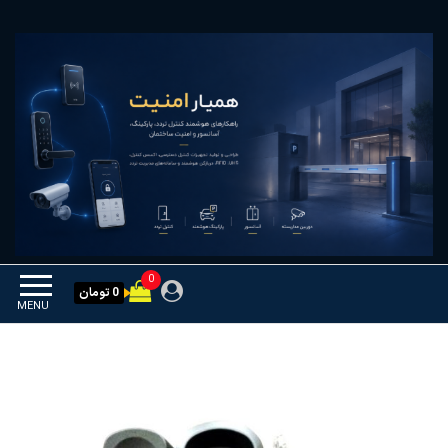
Ski
همیار امنیت
کنترل تردد و هوشمندسازی
t
تجهیزات
th
conten
0
0 تومان
MENU