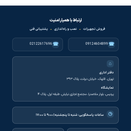
ارتباط با همیار امنیت
فروش تجهیزات
•
نصب و راه‌اندازی
•
پشتیبانی فنی
☎
☎
02122617696
09124604899
⌂
دفتر اداری
تهران، قلهک، خیابان دولت، پلاک ۳۹۳
نمایشگاه
پردیس، بلوار ملاصدرا، مجتمع تجاری نیایش، طبقه اول، پلاک ۴
◷
ساعات پاسخگویی:
شنبه تا پنجشنبه | ۹:۰۰ تا ۱۷:۰۰