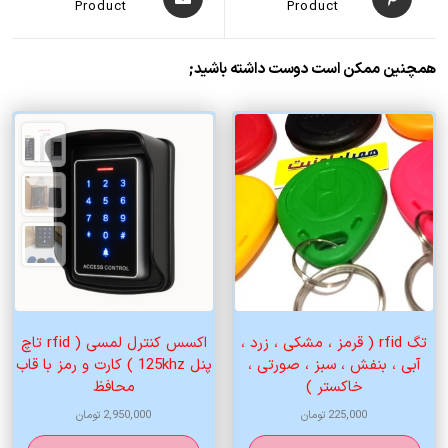
Product
Product
همچنین ممکن است دوست داشته باشید;
تگ rfid ( قرمز ، مشکی ، زرد ،
اکسس کنترل لمسی ( rfid تاچ
آبی ، بنفش ، سبز ، صورتی ،
پنل 125khz ) کارت و رمز با قاب
خاکستر )
محافظ
225,000
تومان
2,950,000
تومان