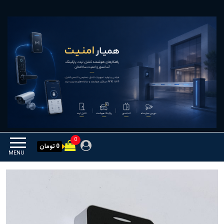
Ski
همیار امنیت
کنترل تردد و هوشمندسازی
t
تجهیزات
th
conten
0
0 تومان
MENU