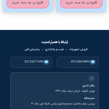
افزودن به سبد خرید
افزودن به سبد خرید
ارتباط با همیار امنیت
فروش تجهیزات
•
نصب و راه‌اندازی
•
پشتیبانی فنی
☎
☎
02122617696
09124604899
⌂
دفتر اداری
تهران، قلهک، خیابان دولت، پلاک ۳۹۳
نمایشگاه
پردیس، بلوار ملاصدرا، مجتمع تجاری نیایش، طبقه اول، پلاک ۴