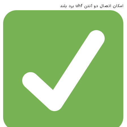
امکان اتصال دو آنتن uhf برد بلند