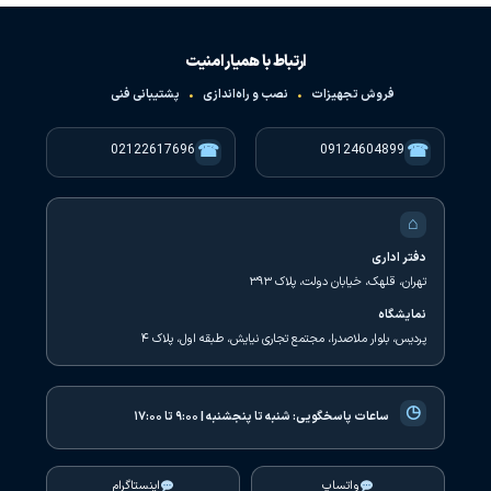
ارتباط با همیار امنیت
فروش تجهیزات
•
نصب و راه‌اندازی
•
پشتیبانی فنی
☎
☎
02122617696
09124604899
⌂
دفتر اداری
تهران، قلهک، خیابان دولت، پلاک ۳۹۳
نمایشگاه
پردیس، بلوار ملاصدرا، مجتمع تجاری نیایش، طبقه اول، پلاک ۴
◷
ساعات پاسخگویی:
شنبه تا پنجشنبه | ۹:۰۰ تا ۱۷:۰۰
واتساپ
اینستاگرام