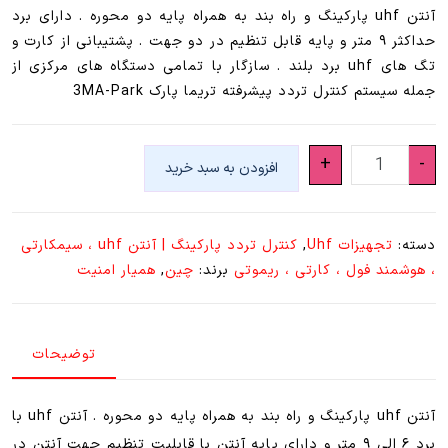
آنتن uhf پارکینگ و راه بند به همراه پایه دو محوره . دارای برد
حداکثر ۹ متر و پایه قابل تنظیم در دو جهت . پشتیبانی از کارت و
تگ های uhf برد بلند . سازگار با تمامی دستگاه های مرکزی از
جمله سیستم کنترل تردد پیشرفته تریما پارک 3MA-Park
آنتن
+
-
افزودن به سبد خرید
uhf
پارکینگ
و
دسته:
تجهیزات Uhf
,
کنترل تردد پارکینگ | آنتن uhf ، سیمکارتی
راه
، هوشمند فول ، کارتی ، ریموتی
برند:
چین
,
همیار امنیت
بند
به
همراه
توضیحات
پایه
دو
محوره
آنتن uhf پارکینگ و راه بند به همراه پایه دو محوره . آنتن uhf با
عدد
برد ۶ الی ۹ متر و دارای پایه آنتن با قابلیت تنظیم جهت آنتن در