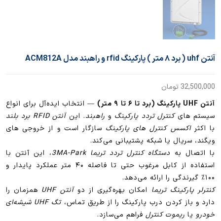
آنتن uhf ( برد ۸ متر ) پارکینگ rfid و راهبند مدل ACM812A
32,500,000
تومان
آنتن UHF پارکینگ (برد تا ۶ تا ۹ متر)
— انتخاب ایده‌آل برای انواع
سیستم های
کنترل تردد پارکینگ
و
راهبند
. این
آنتن RFID برد بلند
با اکثر
اکسس کنترل های پارکینگ
سازگار است و از خروجی های
ویگند، سریال یا شبکه پشتیبانی می‌کند.
با اتصال به
دستگاه کنترل تردد تریما 3MA-Park
، این آنتن با
استفاده از کابل مرغوب حتی تا فاصله ۴۰ متر عملکرد پایدار و
۱۰۰٪ گیرندگی را ارائه می‌دهد.
کنترلر پارکینگ تریما
امکان بهره‌گیری از دو
آنتن UHF
همزمان را
دارد و باز کردن درب پارکینگ را از طریق تماس،
تگ UHF شیشه‌ای
خودرو
یا
ریموت کنترل
فراهم می‌سازد.