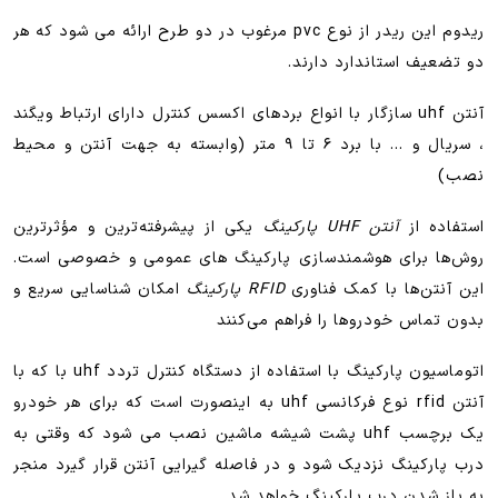
ریدوم این ریدر از نوع pvc مرغوب در دو طرح ارائه می شود که هر
دو تضعیف استاندارد دارند.
آنتن uhf سازگار با انواع بردهای اکسس کنترل دارای ارتباط ویگند
، سریال و … با برد ۶ تا ۹ متر (وابسته به جهت آنتن و محیط
نصب)
استفاده از
آنتن UHF پارکینگ
یکی از پیشرفته‌ترین و مؤثرترین
روش‌ها برای هوشمندسازی پارکینگ های عمومی و خصوصی است.
این آنتن‌ها با کمک فناوری
RFID پارکینگ
امکان شناسایی سریع و
بدون تماس خودروها را فراهم می‌کنند
اتوماسیون پارکینگ با استفاده از دستگاه کنترل تردد uhf با که با
آنتن rfid نوع فرکانسی uhf به اینصورت است که برای هر خودرو
یک برچسب uhf پشت شیشه ماشین نصب می شود که وقتی به
درب پارکینگ نزدیک شود و در فاصله گیرایی آنتن قرار گیرد منجر
به باز شدن درب پارکینگ خواهد شد.