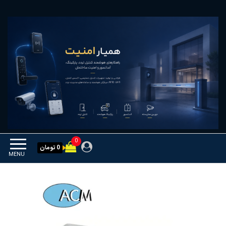
Ski
همیار امنیت
کنترل تردد و هوشمندسازی
t
تجهیزات
th
conten
0
0 تومان
MENU