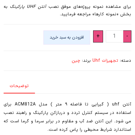
برای مشاهده نمونه پروژه‌های موفق نصب
آنتن UHF پارکینگ
به
بخش «نمونه کارها» مراجعه فرمایید.
آنتن
+
-
افزودن به سبد خرید
uhf
(
برد
دسته:
تجهیزات Uhf
برند:
چین
۸
متر
)
توضیحات
پارکینگ
rfid
و
آنتن uhf ( گیرایی تا فاصله ۹ متر ) مدل ACM812A برای
راهبند
استفاده در سیستم کنترل تردد و دربازکن پارکینگ و راهبند نصب
مدل
می شود. این آنتن ضد آب و مقاوم در برابر سرما و گرما است که
ACM812A
استاندارد شرایط محیطی را پاس کرده است.
عدد