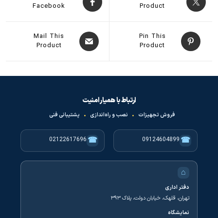
Facebook
Product
Mail This
Pin This
Product
Product
ارتباط با همیار امنیت
فروش تجهیزات
•
نصب و راه‌اندازی
•
پشتیبانی فنی
☎
☎
02122617696
09124604899
⌂
دفتر اداری
تهران، قلهک، خیابان دولت، پلاک ۳۹۳
نمایشگاه