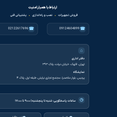
ارتباط با همیار امنیت
فروش تجهیزات
•
نصب و راه‌اندازی
•
پشتیبانی فنی
☎
☎
02122617696
09124604899
⌂
دفتر اداری
تهران، قلهک، خیابان دولت، پلاک ۳۹۳
نمایشگاه
پردیس، بلوار ملاصدرا، مجتمع تجاری نیایش، طبقه اول، پلاک ۴
◷
ساعات پاسخگویی:
شنبه تا پنجشنبه | ۹:۰۰ تا ۱۷:۰۰