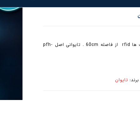
آنتن ریدر برای خواندن کارت ها و تگ ها rfid از فاصله 60cm . تایوانی اصل pfh-
برند:
تایوان