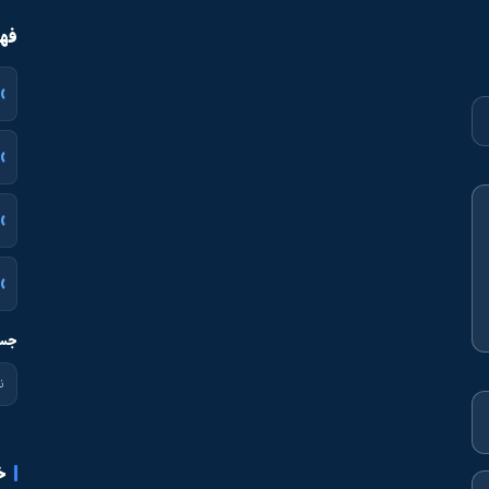
فهر
جست
خ