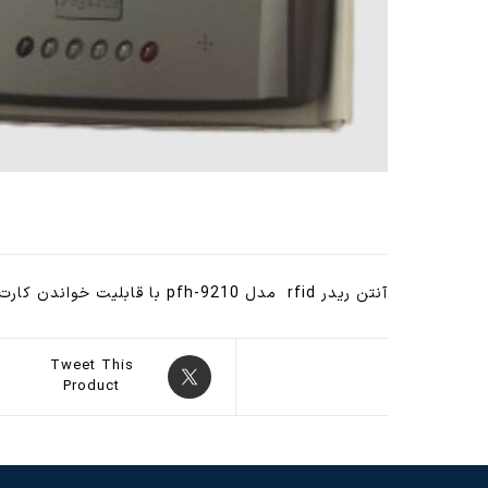
آنتن ریدر rfid مدل pfh-9210 با قابلیت خواندن کارت های rfid -125khz از فاصله ۶۰ سانتیمتر
Tweet This
Product