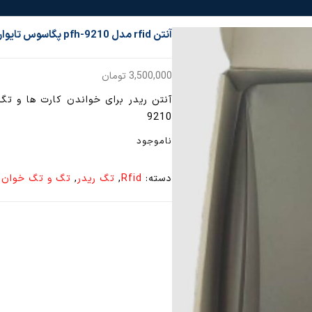
آنتن rfid مدل pfh-9210 پگاسوس تایوان
3,500,000
تومان
9210
ناموجود
دسته:
Rfid
,
تگ ریدر
,
تگ و تگ خوان