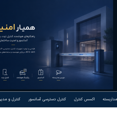
یار
رل تردد و
شمندسازی
نیت
یزات
مداربسته
اکسس کنترل
کنترل دسترسی آسانسور
کنترل و مدی