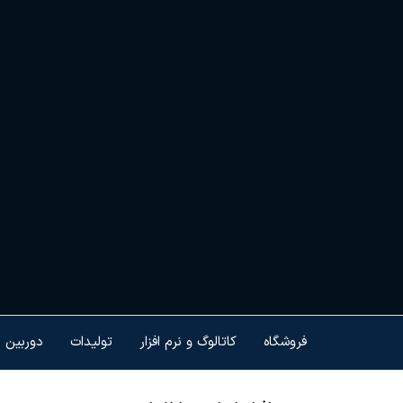
Ski
t
th
conten
هم
کنت
هو
ام
تجه
فروشگاه
کاتالوگ و نرم افزار
تولیدات
دوربین 