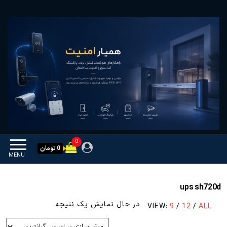
Ski
همیار امنیت
کنترل تردد و هوشمندسازی
t
تجهیزات
th
conten
0
0 تومان
MENU
ups sh720d
در حال نمایش یک نتیجه
VIEW:
9
/
12
/
ALL