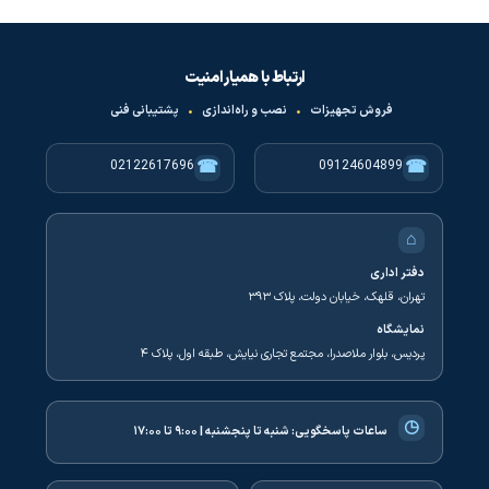
ارتباط با همیار امنیت
فروش تجهیزات
•
نصب و راه‌اندازی
•
پشتیبانی فنی
☎
☎
02122617696
09124604899
⌂
دفتر اداری
تهران، قلهک، خیابان دولت، پلاک ۳۹۳
نمایشگاه
پردیس، بلوار ملاصدرا، مجتمع تجاری نیایش، طبقه اول، پلاک ۴
◷
ساعات پاسخگویی:
شنبه تا پنجشنبه | ۹:۰۰ تا ۱۷:۰۰