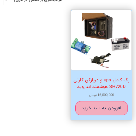
پک کامل ups و دربازکن کارتی
SH720D هوشمند اندروید
16,500,000
تومان
افزودن به سبد خرید