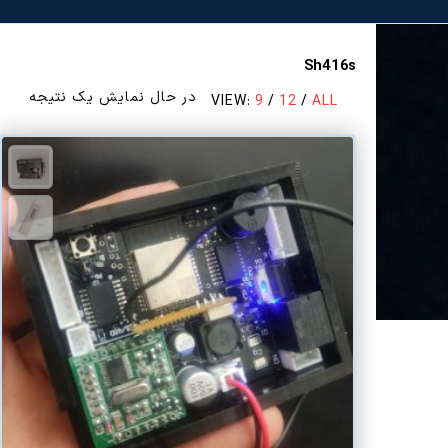
Sh416s
در حال نمایش یک نتیجه
VIEW:
9
/
12
/
ALL