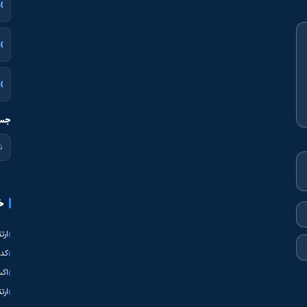
جست
خ
ارت
کدی
اکس
ارت