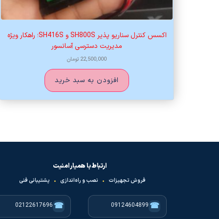
اکسس کنترل سناریو پذیر SH800S و SH416S؛ راهکار ویژه
مدیریت دسترسی آسانسور
22,500,000
تومان
افزودن به سبد خرید
ارتباط با همیار امنیت
فروش تجهیزات
•
نصب و راه‌اندازی
•
پشتیبانی فنی
☎
☎
02122617696
09124604899