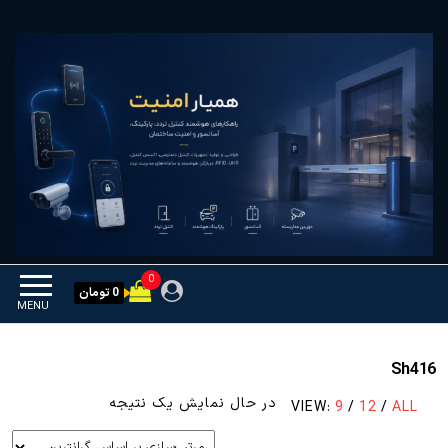
Ski
همیار امنیت
کنترل تردد و هوشمندسازی
t
تجهیزات
th
conten
0
0 تومان
MENU
Sh416
در حال نمایش یک نتیجه
VIEW:
9
/
12
/
ALL