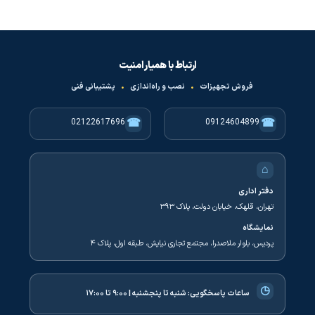
ارتباط با همیار امنیت
فروش تجهیزات
•
نصب و راه‌اندازی
•
پشتیبانی فنی
☎
☎
02122617696
09124604899
⌂
دفتر اداری
تهران، قلهک، خیابان دولت، پلاک ۳۹۳
نمایشگاه
پردیس، بلوار ملاصدرا، مجتمع تجاری نیایش، طبقه اول، پلاک ۴
◷
ساعات پاسخگویی:
شنبه تا پنجشنبه | ۹:۰۰ تا ۱۷:۰۰