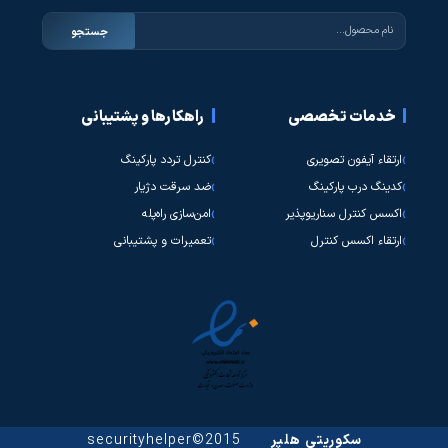
جستجو
خدمات تخصصی
راهکارها و پشتیبانی
ارتقاء آیفون تصویری
کنترل تردد پارکینگ
کدینگ درب پارکینگ
ضد سرقت دژیار
اکسس کنترل سناریوپذیر
امن‌سازی راه‌پله
ارتقاء اکسس کنترل
تعمیرات و پشتیبانی
سکوریتی هلپر
2015©securityhelper