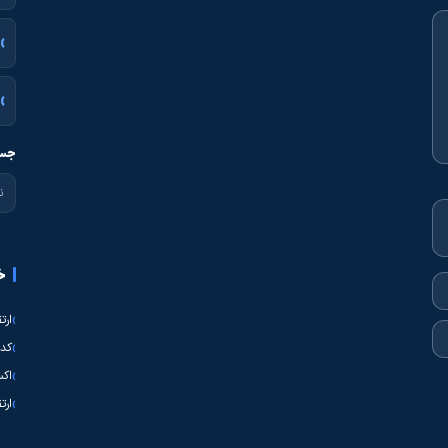
جست
خ
ارت
کدی
اکس
ارت