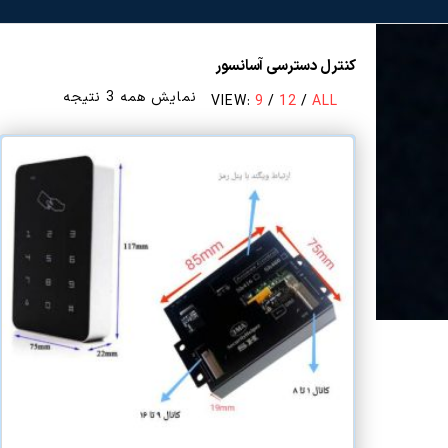
کنترل دسترسی آسانسور
مرتب‌سازی
نمایش همه 3 نتیجه
VIEW:
9
/
12
/
ALL
بر
اساس
قیمت:
زیاد
به
کم