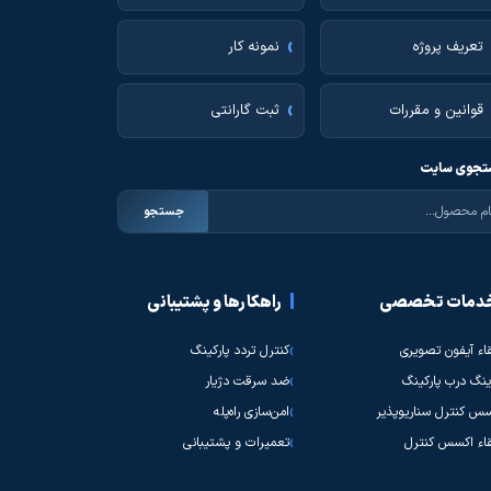
تعریف پروژه
نمونه کار
قوانین و مقررات
ثبت گارانتی
جوی سایت
جستجو
دمات تخصصی
راهکارها و پشتیبانی
قاء آیفون تصویری
کنترل تردد پارکینگ
نگ درب پارکینگ
ضد سرقت دژیار
س کنترل سناریوپذیر
امن‌سازی راه‌پله
قاء اکسس کنترل
تعمیرات و پشتیبانی