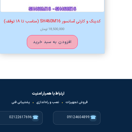
کدینگ و کارتی آسانسور SH460M16 (مناسب تا ۱۸ توقف)
18,500,000
تومان
افزودن به سبد خرید
ارتباط با همیار امنیت
فروش تجهیزات
•
نصب و راه‌اندازی
•
پشتیبانی فنی
☎
☎
02122617696
09124604899