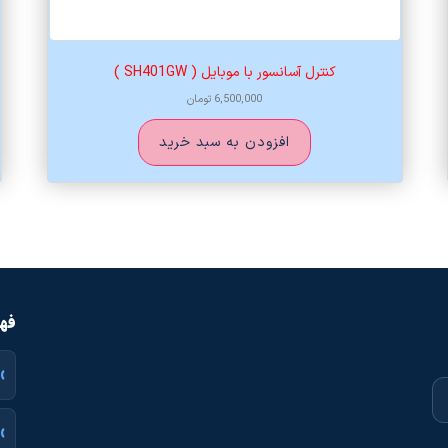
کنترل آسانسور با موبایل ( SH401GW )
6,500,000
تومان
افزودن به سبد خرید
فهر