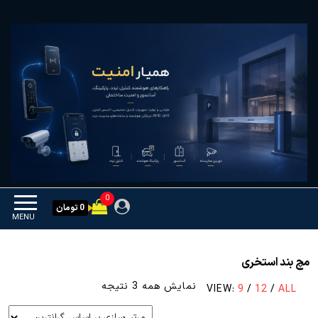
Ski
همیار امنیت
کنترل تردد و هوشمندسازی
t
تجهیزات
th
conten
0
0 تومان
MENU
مچ بند استخری
مرتب‌سازی
نمایش همه 3 نتیجه
VIEW:
9
/
12
/
ALL
بر