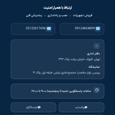
ارتباط با همیار امنیت
فروش تجهیزات
•
نصب و راه‌اندازی
•
پشتیبانی فنی
☎
☎
02122617696
09124604899
⌂
دفتر اداری
تهران، قلهک، خیابان دولت، پلاک ۳۹۳
نمایشگاه
پردیس، بلوار ملاصدرا، مجتمع تجاری نیایش، طبقه اول، پلاک ۴
◷
ساعات پاسخگویی:
شنبه تا پنجشنبه | ۹:۰۰ تا ۱۷:۰۰
واتساپ
اینستاگرام