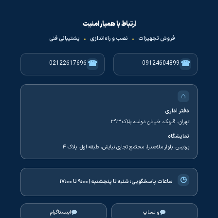
ارتباط با همیار امنیت
فروش تجهیزات
•
نصب و راه‌اندازی
•
پشتیبانی فنی
☎
☎
02122617696
09124604899
⌂
دفتر اداری
تهران، قلهک، خیابان دولت، پلاک ۳۹۳
نمایشگاه
پردیس، بلوار ملاصدرا، مجتمع تجاری نیایش، طبقه اول، پلاک ۴
◷
ساعات پاسخگویی:
شنبه تا پنجشنبه | ۹:۰۰ تا ۱۷:۰۰
واتساپ
اینستاگرام