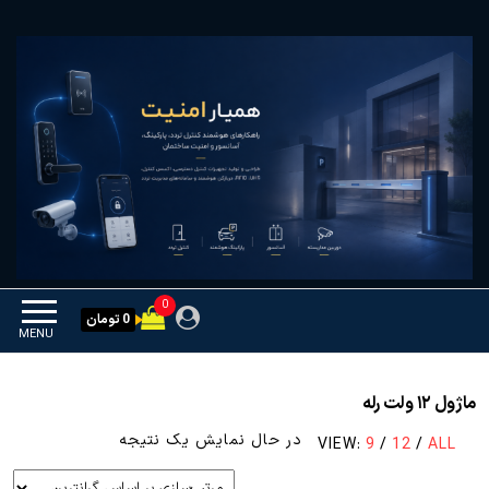
Ski
همیار امنیت
کنترل تردد و هوشمندسازی
t
تجهیزات
th
conten
0
0 تومان
MENU
ماژول ۱۲ ولت رله
در حال نمایش یک نتیجه
VIEW:
9
/
12
/
ALL