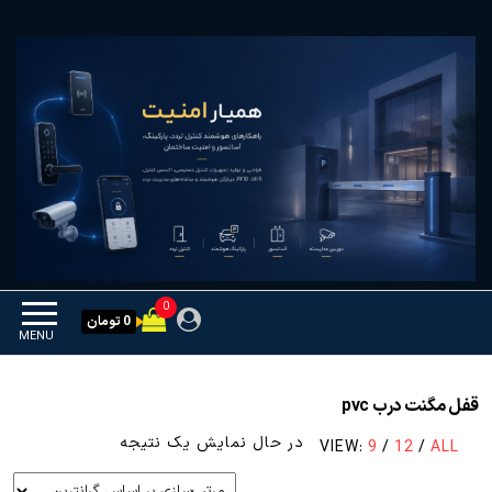
Ski
همیار امنیت
کنترل تردد و هوشمندسازی
t
تجهیزات
th
conten
0
0 تومان
MENU
قفل مگنت درب pvc
در حال نمایش یک نتیجه
VIEW:
9
/
12
/
ALL