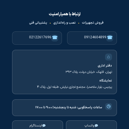
ارتباط با همیار امنیت
فروش تجهیزات
•
نصب و راه‌اندازی
•
پشتیبانی فنی
☎
☎
02122617696
09124604899
⌂
دفتر اداری
تهران، قلهک، خیابان دولت، پلاک ۳۹۳
نمایشگاه
پردیس، بلوار ملاصدرا، مجتمع تجاری نیایش، طبقه اول، پلاک ۴
◷
ساعات پاسخگویی:
شنبه تا پنجشنبه | ۹:۰۰ تا ۱۷:۰۰
واتساپ
اینستاگرام