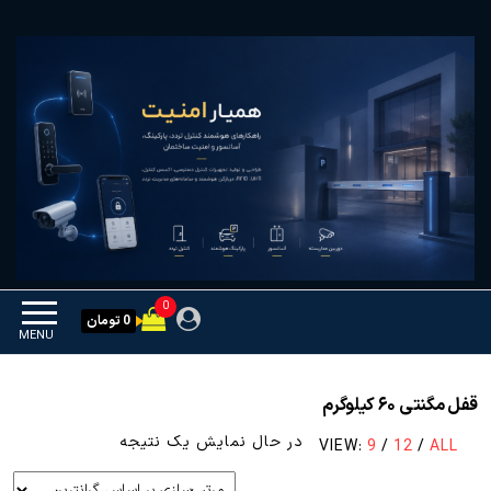
Ski
همیار امنیت
کنترل تردد و هوشمندسازی
t
تجهیزات
th
conten
0
0 تومان
MENU
قفل مگنتی ۶۰ کیلوگرم
در حال نمایش یک نتیجه
VIEW:
9
/
12
/
ALL