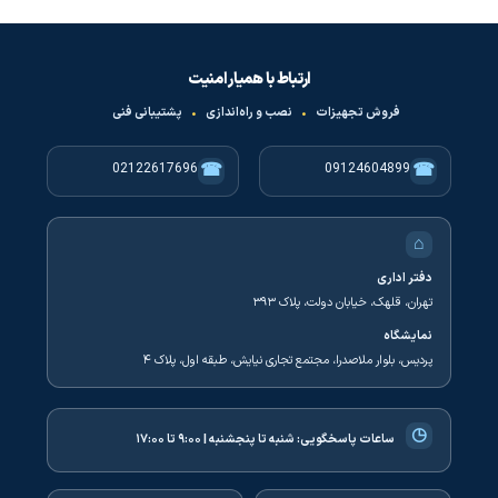
ارتباط با همیار امنیت
فروش تجهیزات
•
نصب و راه‌اندازی
•
پشتیبانی فنی
☎
☎
02122617696
09124604899
⌂
دفتر اداری
تهران، قلهک، خیابان دولت، پلاک ۳۹۳
نمایشگاه
پردیس، بلوار ملاصدرا، مجتمع تجاری نیایش، طبقه اول، پلاک ۴
◷
ساعات پاسخگویی:
شنبه تا پنجشنبه | ۹:۰۰ تا ۱۷:۰۰