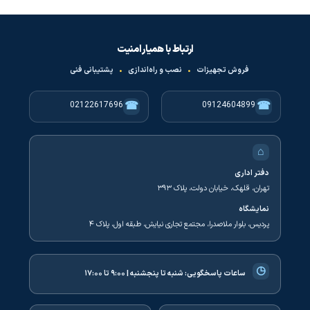
ارتباط با همیار امنیت
فروش تجهیزات
•
نصب و راه‌اندازی
•
پشتیبانی فنی
☎
☎
02122617696
09124604899
⌂
دفتر اداری
تهران، قلهک، خیابان دولت، پلاک ۳۹۳
نمایشگاه
پردیس، بلوار ملاصدرا، مجتمع تجاری نیایش، طبقه اول، پلاک ۴
◷
ساعات پاسخگویی:
شنبه تا پنجشنبه | ۹:۰۰ تا ۱۷:۰۰