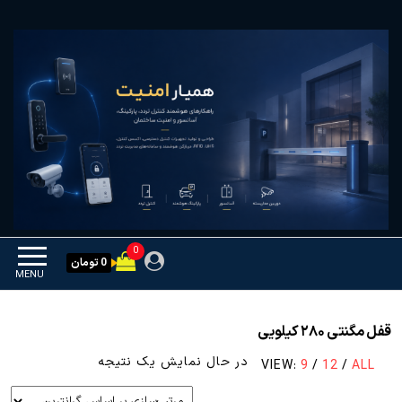
Ski
همیار امنیت
کنترل تردد و هوشمندسازی
t
تجهیزات
th
conten
0
0 تومان
MENU
قفل مگنتی ۲۸۰ کیلویی
در حال نمایش یک نتیجه
VIEW:
9
/
12
/
ALL