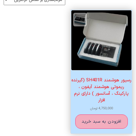
رسیور هوشمند SH401R (گیرنده
ریموتی هوشمند آیفون ،
پارکینگ ، آسانسور ) دارای نرم
افزار
4,750,000
تومان
افزودن به سبد خرید