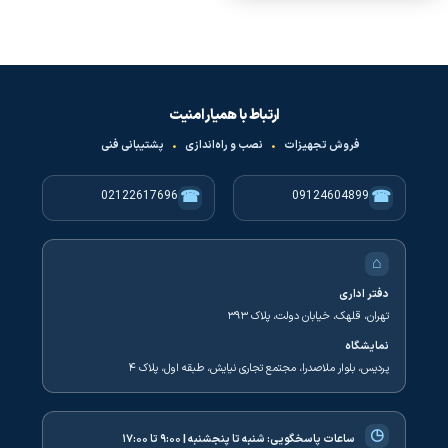
ارتباط با همیار امنیت
فروش تجهیزات
•
نصب و راه‌اندازی
•
پشتیبانی فنی
☎
☎
02122617696
09124604899
⌂
دفتر اداری
تهران، قلهک، خیابان دولت، پلاک ۳۹۳
نمایشگاه
پردیس، بلوار ملاصدرا، مجتمع تجاری نیایش، طبقه اول، پلاک ۴
◷
ساعات پاسخگویی:
شنبه تا پنجشنبه | ۹:۰۰ تا ۱۷:۰۰