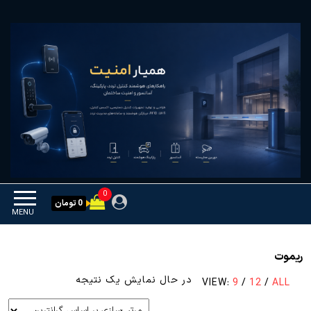
Ski
همیار امنیت
کنترل تردد و هوشمندسازی
t
تجهیزات
th
conten
0
0 تومان
MENU
ریموت
در حال نمایش یک نتیجه
VIEW:
9
/
12
/
ALL