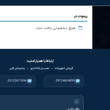
ریموت در
هیچ محصولی یافت نشد.
ارتباط با همیار امنیت
فروش تجهیزات
•
نصب و راه‌اندازی
•
پشتیبانی فنی
☎
☎
02122617696
09124604899
⌂
دفتر اداری