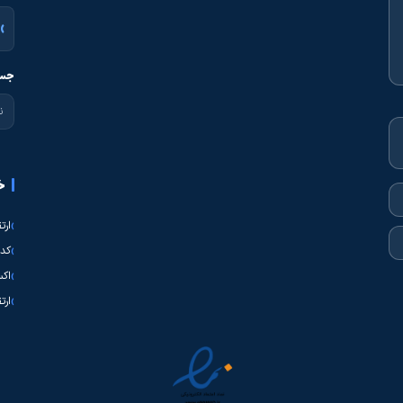
جست
خ
ارت
کدی
اکس
ارت