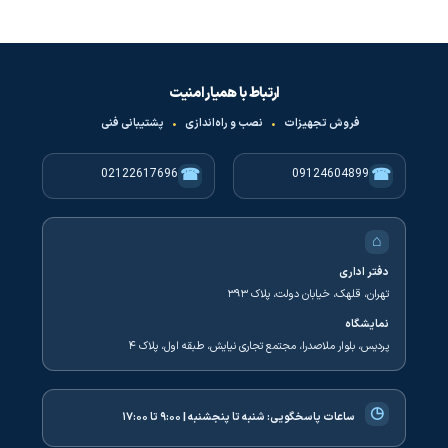
ارتباط با همیار امنیت
فروش تجهیزات
•
نصب و راه‌اندازی
•
پشتیبانی فنی
☎
☎
02122617696
09124604899
⌂
دفتر اداری
تهران، قلهک، خیابان دولت، پلاک ۳۹۳
نمایشگاه
پردیس، بلوار ملاصدرا، مجتمع تجاری نیایش، طبقه اول، پلاک ۴
◷
ساعات پاسخگویی:
شنبه تا پنجشنبه | ۹:۰۰ تا ۱۷:۰۰