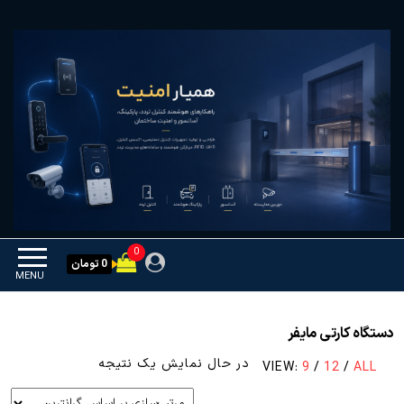
Ski
همیار امنیت
کنترل تردد و هوشمندسازی
t
تجهیزات
th
conten
0
0 تومان
MENU
دستگاه کارتی مایفر
در حال نمایش یک نتیجه
VIEW:
9
/
12
/
ALL