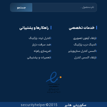
جستجو
خدمات تخصصی
راهکارها و پشتیبانی
ارتقاء آیفون تصویری
کنترل تردد پارکینگ
کدینگ درب پارکینگ
ضد سرقت دژیار
اکسس کنترل سناریوپذیر
امن‌سازی راه‌پله
ارتقاء اکسس کنترل
تعمیرات و پشتیبانی
سکوریتی هلپر
2015©securityhelper