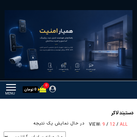
Ski
همیار امنیت
کنترل تردد و هوشمندسازی
t
تجهیزات
th
conten
0
0 تومان
MENU
دستبند لاکر
در حال نمایش یک نتیجه
VIEW:
9
/
12
/
ALL