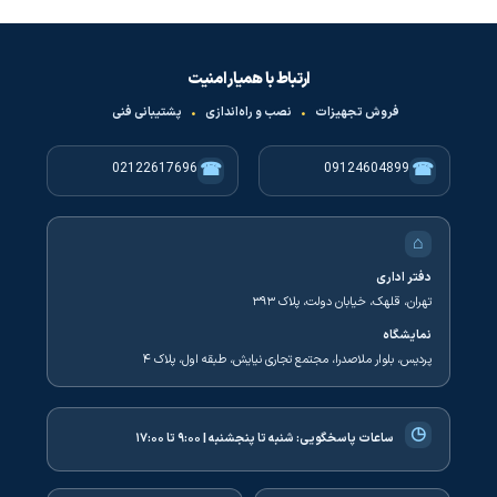
ارتباط با همیار امنیت
فروش تجهیزات
•
نصب و راه‌اندازی
•
پشتیبانی فنی
☎
☎
02122617696
09124604899
⌂
دفتر اداری
تهران، قلهک، خیابان دولت، پلاک ۳۹۳
نمایشگاه
پردیس، بلوار ملاصدرا، مجتمع تجاری نیایش، طبقه اول، پلاک ۴
◷
ساعات پاسخگویی:
شنبه تا پنجشنبه | ۹:۰۰ تا ۱۷:۰۰