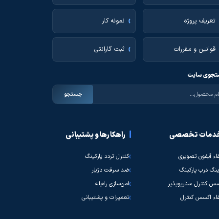
تعریف پروژه
نمونه کار
قوانین و مقررات
ثبت گارانتی
جوی سایت
جستجو
دمات تخصصی
راهکارها و پشتیبانی
قاء آیفون تصویری
کنترل تردد پارکینگ
نگ درب پارکینگ
ضد سرقت دژیار
س کنترل سناریوپذیر
امن‌سازی راه‌پله
قاء اکسس کنترل
تعمیرات و پشتیبانی