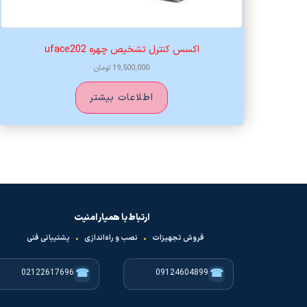
اکسس کنترل تشخیص چهره uface202
19,500,000
تومان
اطلاعات بیشتر
ارتباط با همیار امنیت
فروش تجهیزات
•
نصب و راه‌اندازی
•
پشتیبانی فنی
☎
☎
02122617696
09124604899