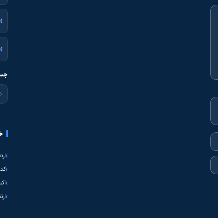
جست
خ
ارت
کدی
اکس
ارت