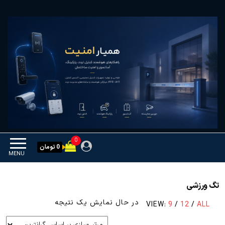
Ski
همیار امنیت
کنترل تردد و هوشمندسازی
t
تجهیزات
th
conten
0
0 تومان
MENU
تگ ورزشی
در حال نمایش یک نتیجه
VIEW:
9
/
12
/
ALL