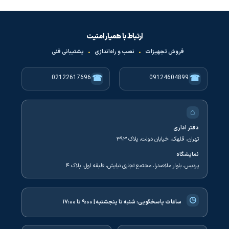
ارتباط با همیار امنیت
فروش تجهیزات
•
نصب و راه‌اندازی
•
پشتیبانی فنی
☎
☎
02122617696
09124604899
⌂
دفتر اداری
تهران، قلهک، خیابان دولت، پلاک ۳۹۳
نمایشگاه
پردیس، بلوار ملاصدرا، مجتمع تجاری نیایش، طبقه اول، پلاک ۴
◷
ساعات پاسخگویی:
شنبه تا پنجشنبه | ۹:۰۰ تا ۱۷:۰۰