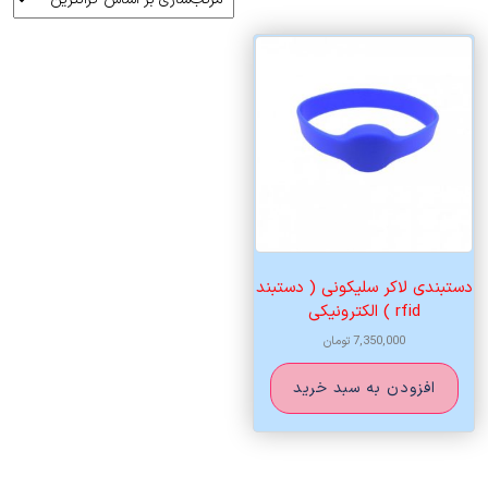
دستبندی لاکر سلیکونی ( دستبند
rfid ) الکترونیکی
7,350,000
تومان
افزودن به سبد خرید