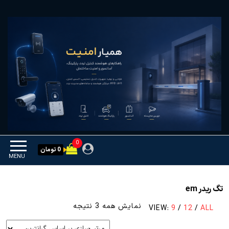
Ski
همیار امنیت
کنترل تردد و هوشمندسازی
t
تجهیزات
th
conten
0
0 تومان
MENU
تگ ریدر em
مرتب‌سازی
نمایش همه 3 نتیجه
VIEW:
9
/
12
/
ALL
بر