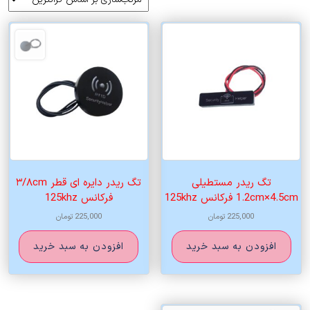
اساس
قیمت:
زیاد
به
کم
تگ ریدر مستطیلی
تگ ریدر دایره ای قطر ۳/۸cm
1.2cm×4.5cm فرکانس 125khz
فرکانس 125khz
225,000
تومان
225,000
تومان
افزودن به سبد خرید
افزودن به سبد خرید