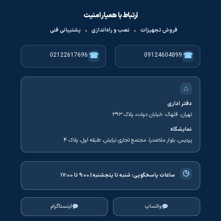
ارتباط با همیار امنیت
فروش تجهیزات
•
نصب و راه‌اندازی
•
پشتیبانی فنی
☎
☎
02122617696
09124604899
⌂
دفتر اداری
تهران، قلهک، خیابان دولت، پلاک ۳۹۳
نمایشگاه
پردیس، بلوار ملاصدرا، مجتمع تجاری نیایش، طبقه اول، پلاک ۴
◷
ساعات پاسخگویی:
شنبه تا پنجشنبه | ۹:۰۰ تا ۱۷:۰۰
واتساپ
اینستاگرام