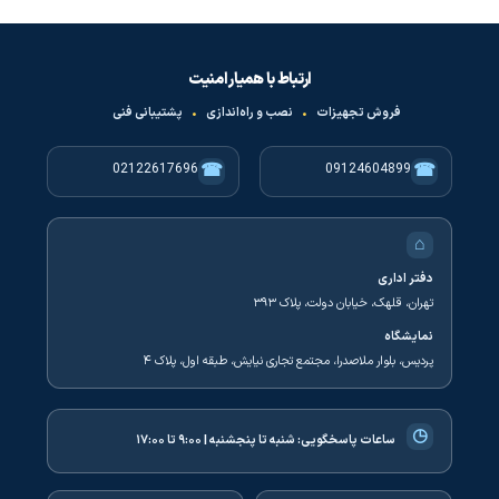
ارتباط با همیار امنیت
فروش تجهیزات
•
نصب و راه‌اندازی
•
پشتیبانی فنی
☎
☎
02122617696
09124604899
⌂
دفتر اداری
تهران، قلهک، خیابان دولت، پلاک ۳۹۳
نمایشگاه
پردیس، بلوار ملاصدرا، مجتمع تجاری نیایش، طبقه اول، پلاک ۴
◷
ساعات پاسخگویی:
شنبه تا پنجشنبه | ۹:۰۰ تا ۱۷:۰۰