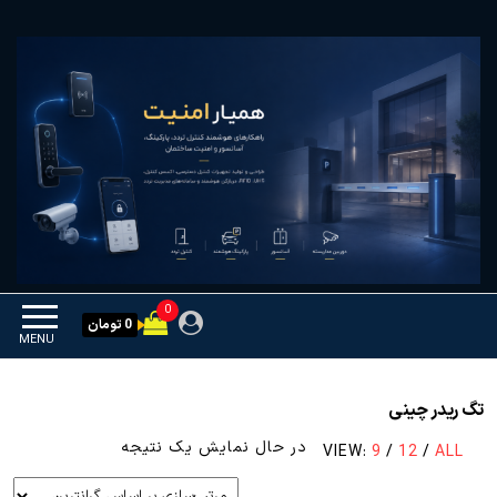
Ski
همیار امنیت
کنترل تردد و هوشمندسازی
t
تجهیزات
th
conten
0
0 تومان
MENU
تگ ریدر چینی
در حال نمایش یک نتیجه
VIEW:
9
/
12
/
ALL