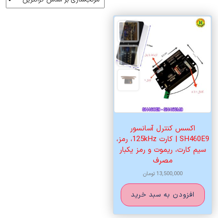
اکسس کنترل آسانسور
SH460E9 | کارت 125kHz، رمز،
سیم کارت، ریموت و رمز یکبار
مصرف
13,500,000
تومان
افزودن به سبد خرید