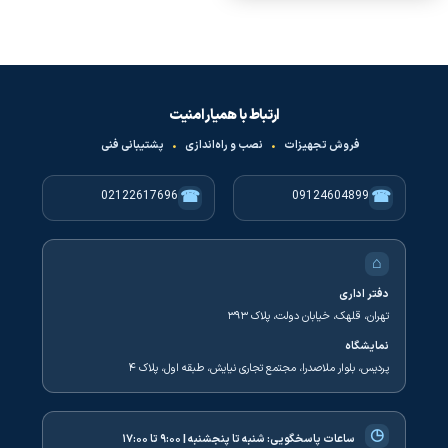
ارتباط با همیار امنیت
فروش تجهیزات
•
نصب و راه‌اندازی
•
پشتیبانی فنی
☎
☎
02122617696
09124604899
⌂
دفتر اداری
تهران، قلهک، خیابان دولت، پلاک ۳۹۳
نمایشگاه
پردیس، بلوار ملاصدرا، مجتمع تجاری نیایش، طبقه اول، پلاک ۴
◷
ساعات پاسخگویی:
شنبه تا پنجشنبه | ۹:۰۰ تا ۱۷:۰۰