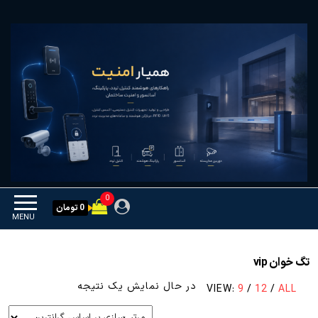
Ski
همیار امنیت
کنترل تردد و هوشمندسازی
t
تجهیزات
th
conten
0
0 تومان
MENU
تگ خوان vip
در حال نمایش یک نتیجه
VIEW:
9
/
12
/
ALL