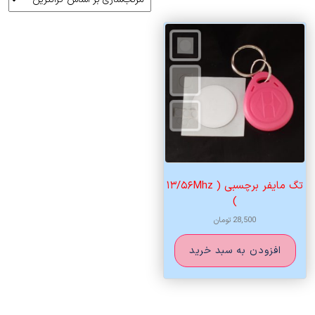
تگ مایفر برچسبی ( ۱۳/۵۶Mhz
)
28,500
تومان
افزودن به سبد خرید