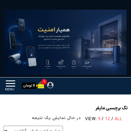
Ski
همیار امنیت
کنترل تردد و هوشمندسازی
t
تجهیزات
th
conten
0
0 تومان
MENU
تگ برچسبی مایفر
در حال نمایش یک نتیجه
VIEW:
9
/
12
/
ALL