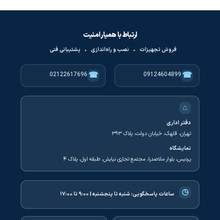
ارتباط با همیار امنیت
فروش تجهیزات
•
نصب و راه‌اندازی
•
پشتیبانی فنی
☎
☎
02122617696
09124604899
⌂
دفتر اداری
تهران، قلهک، خیابان دولت، پلاک ۳۹۳
نمایشگاه
پردیس، بلوار ملاصدرا، مجتمع تجاری نیایش، طبقه اول، پلاک ۴
◷
ساعات پاسخگویی:
شنبه تا پنجشنبه | ۹:۰۰ تا ۱۷:۰۰