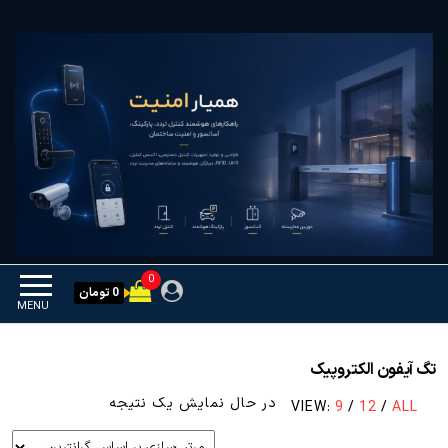
Ski
همیار امنیت
کنترل تردد و هوشمندسازی
t
تجهیزات
th
conten
0
0 تومان
MENU
تگ آیفون الکتروپیک
در حال نمایش یک نتیجه
VIEW:
9
/
12
/
ALL