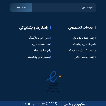
جستجو
خدمات تخصصی
راهکارها و پشتیبانی
ارتقاء آیفون تصویری
کنترل تردد پارکینگ
کدینگ درب پارکینگ
ضد سرقت دژیار
اکسس کنترل سناریوپذیر
امن‌سازی راه‌پله
ارتقاء اکسس کنترل
تعمیرات و پشتیبانی
سکوریتی هلپر
2015©securityhelper