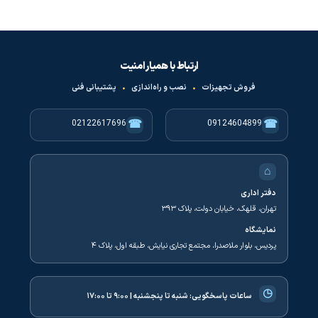
ارتباط با همیار امنیت
فروش تجهیزات
•
نصب و راه‌اندازی
•
پشتیبانی فنی
☎
☎
02122617696
09124604899
⌂
دفتر اداری
تهران، قلهک، خیابان دولت، پلاک ۳۹۳
نمایشگاه
پردیس، بلوار ملاصدرا، مجتمع تجاری نیایش، طبقه اول، پلاک ۴
◷
ساعات پاسخگویی:
شنبه تا پنجشنبه | ۹:۰۰ تا ۱۷:۰۰