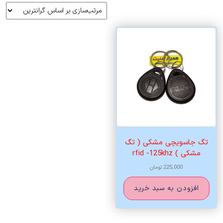
تگ جاسویچی مشکی ( تگ
مشکی ) rfid -125khz
225,000
تومان
افزودن به سبد خرید