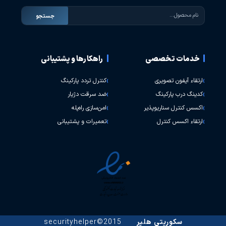
جستجو
خدمات تخصصی
راهکارها و پشتیبانی
ارتقاء آیفون تصویری
کنترل تردد پارکینگ
کدینگ درب پارکینگ
ضد سرقت دژیار
اکسس کنترل سناریوپذیر
امن‌سازی راه‌پله
ارتقاء اکسس کنترل
تعمیرات و پشتیبانی
سکوریتی هلپر
2015©securityhelper