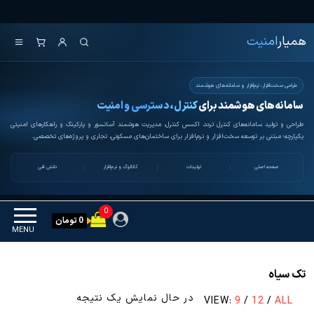
Ski
همیار امنیت
کنترل تردد و هوشمندسازی
t
تجهیزات
همیار
امنیت
th
conten
طراحی سخت‌افزار، نرم‌افزار و سامانه‌های هوشمند
سامانه‌های هوشمند برای
کنترل، دسترسی و امنیت
طراحی و تولید سامانه‌های کنترل تردد، اکسس کنترل، مدیریت هوشمند آسانسور و پارکینگ و راهکارهای امنیتی
یکپارچه؛ مبتنی بر توسعه سخت‌افزار و نرم‌افزار برای ساختمان‌های مسکونی، تجاری و پروژه‌های تخصصی.
صفحه اصلی
تولیدات
کاتالوگ و نرم‌افزار
دانش فنی
0
0 تومان
MENU
تک سیاه
در حال نمایش یک نتیجه
VIEW:
9
/
12
/
ALL