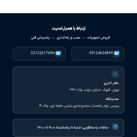
ارتباط با همیار امنیت
فروش تجهیزات
•
نصب و راه‌اندازی
•
پشتیبانی فنی
☎
☎
02122617696
09124604899
⌂
دفتر اداری
تهران، قلهک، خیابان دولت، پلاک ۳۹۳
نمایشگاه
پردیس، بلوار ملاصدرا، مجتمع تجاری نیایش، طبقه اول، پلاک ۴
◷
ساعات پاسخگویی:
شنبه تا پنجشنبه | ۹:۰۰ تا ۱۷:۰۰