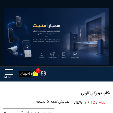
Ski
همیار امنیت
کنترل تردد و هوشمندسازی
t
تجهیزات
th
conten
0
0 تومان
MENU
بکاپ دربازکن کارتی
مرتب‌سازی
نمایش همه 5 نتیجه
VIEW:
9
/
12
/
ALL
بر