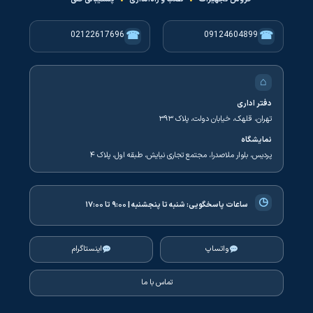
☎
☎
02122617696
09124604899
⌂
دفتر اداری
تهران، قلهک، خیابان دولت، پلاک ۳۹۳
نمایشگاه
پردیس، بلوار ملاصدرا، مجتمع تجاری نیایش، طبقه اول، پلاک ۴
◷
ساعات پاسخگویی:
شنبه تا پنجشنبه | ۹:۰۰ تا ۱۷:۰۰
واتساپ
اینستاگرام
تماس با ما