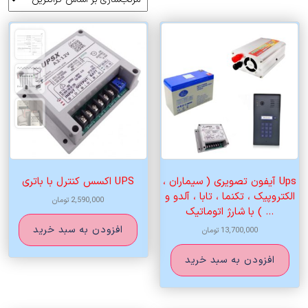
اساس
قیمت:
زیاد
به
کم
Ups آیفون تصویری ( سیماران ،
UPS اکسس کنترل با باتری
الکتروپیک ، تکنما ، تابا ، آلدو و
2,590,000
تومان
… ) با شارژ اتوماتیک
افزودن به سبد خرید
13,700,000
تومان
افزودن به سبد خرید