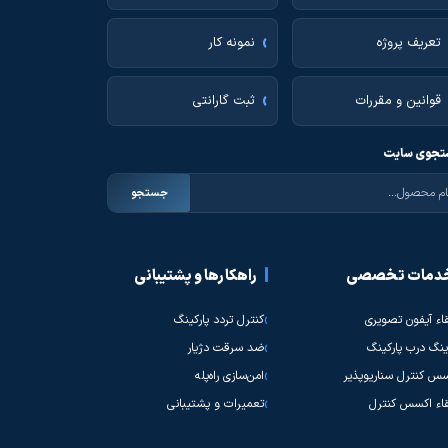
تعریف پروژه
نمونه کار
قوانین و مقررات
ثبت گارانتی
جوی سایت
جستجو
دمات تخصصی
راهکارها و پشتیبانی
قاء آیفون تصویری
کنترل تردد پارکینگ
نگ درب پارکینگ
ضد سرقت دژیار
س کنترل سناریوپذیر
امن‌سازی راه‌پله
قاء اکسس کنترل
تعمیرات و پشتیبانی