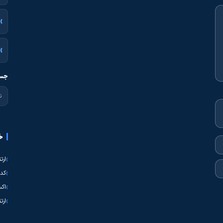
جست
خ
ارت
کدی
اکس
ارت