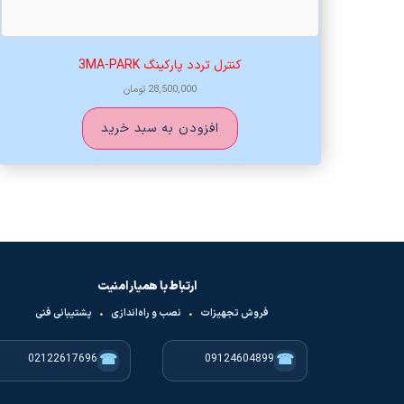
کنترل تردد پارکینگ 3MA-PARK
28,500,000
تومان
افزودن به سبد خرید
ارتباط با همیار امنیت
فروش تجهیزات
•
نصب و راه‌اندازی
•
پشتیبانی فنی
☎
☎
02122617696
09124604899