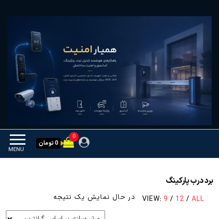
Ski
همیار امنیت
کنترل تردد و هوشمندسازی
t
تجهیزات
th
conten
0
0 تومان
MENU
برد درب پارکینگ
در حال نمایش یک نتیجه
VIEW:
9
/
12
/
ALL