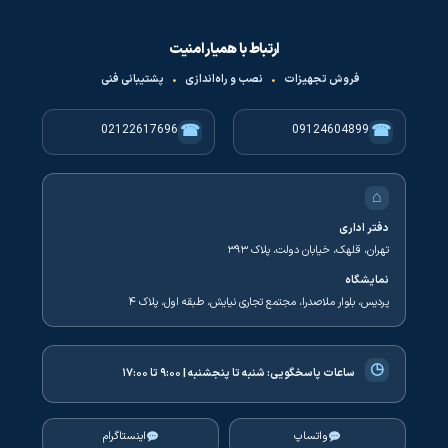
ارتباط با همیار امنیت
فروش تجهیزات
•
نصب و راه‌اندازی
•
پشتیبانی فنی
☎
☎
02122617696
09124604899
⌂
دفتر اداری
تهران، قلهک، خیابان دولت، پلاک ۳۹۳
نمایشگاه
پردیس، بلوار ملاصدرا، مجتمع تجاری نیایش، طبقه اول، پلاک ۴
◷
ساعات پاسخگویی:
شنبه تا پنجشنبه | ۹:۰۰ تا ۱۷:۰۰
واتساپ
اینستاگرام