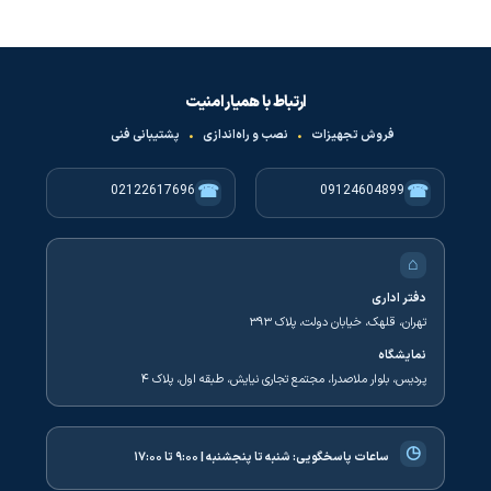
ارتباط با همیار امنیت
فروش تجهیزات
•
نصب و راه‌اندازی
•
پشتیبانی فنی
☎
☎
02122617696
09124604899
⌂
دفتر اداری
تهران، قلهک، خیابان دولت، پلاک ۳۹۳
نمایشگاه
پردیس، بلوار ملاصدرا، مجتمع تجاری نیایش، طبقه اول، پلاک ۴
◷
ساعات پاسخگویی:
شنبه تا پنجشنبه | ۹:۰۰ تا ۱۷:۰۰