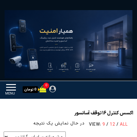
Ski
همیار امنیت
کنترل تردد و هوشمندسازی
t
تجهیزات
th
conten
0
0 تومان
MENU
اکسس کنترل ۱۶ توقف آسانسور
در حال نمایش یک نتیجه
VIEW:
9
/
12
/
ALL