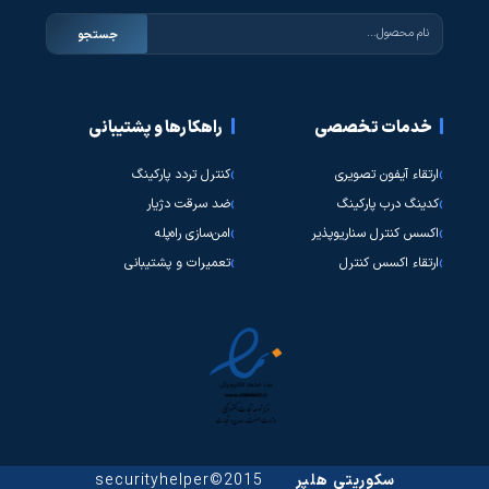
جستجو
خدمات تخصصی
راهکارها و پشتیبانی
ارتقاء آیفون تصویری
کنترل تردد پارکینگ
کدینگ درب پارکینگ
ضد سرقت دژیار
اکسس کنترل سناریوپذیر
امن‌سازی راه‌پله
ارتقاء اکسس کنترل
تعمیرات و پشتیبانی
سکوریتی هلپر
2015©securityhelper